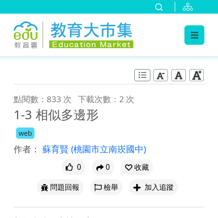
:::
跳到主要內容
:::
點閱數：833 次
下載次數：2 次
1-3 相似多邊形
web
作者：
蘇育賢
(桃園市立南崁國中)
0
0
收藏
問題回報
檢舉
加入追蹤