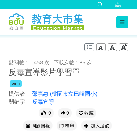
:::
跳到主要內容
:::
點閱數：1,458 次
下載次數：85 次
反毒宣導影片學習單
web
提供者：
邵嘉惠
(桃園市立巴崚國小)
關鍵字：
反毒宣導
0
0
收藏
問題回報
檢舉
加入追蹤