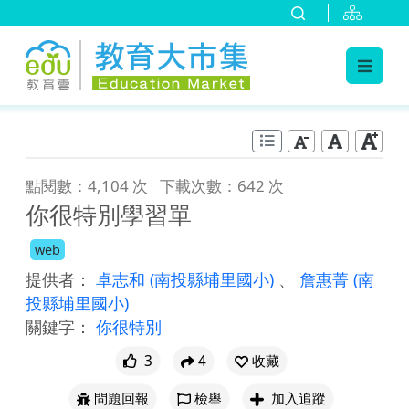
:::
跳到主要內容
:::
點閱數：4,104 次
下載次數：642 次
你很特別學習單
web
提供者：
卓志和
(南投縣埔里國小)
、
詹惠菁
(南
投縣埔里國小)
關鍵字：
你很特別
3
4
收藏
問題回報
檢舉
加入追蹤