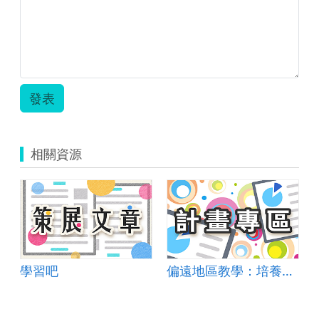
發表
相關資源
達人」創意教案
學習吧
偏遠地區教學：培養道德實踐與公民意識素養