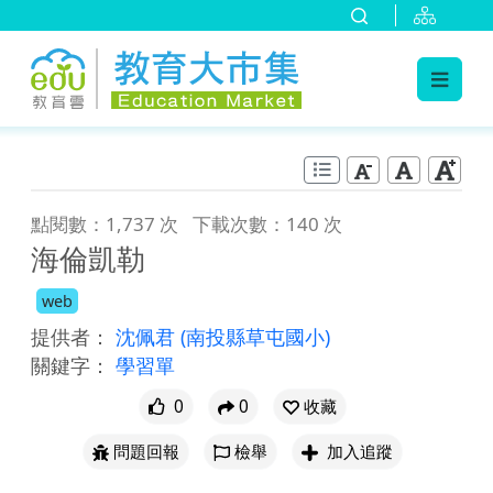
:::
跳到主要內容
:::
點閱數：1,737 次
下載次數：140 次
海倫凱勒
web
提供者：
沈佩君
(南投縣草屯國小)
關鍵字：
學習單
0
0
收藏
問題回報
檢舉
加入追蹤