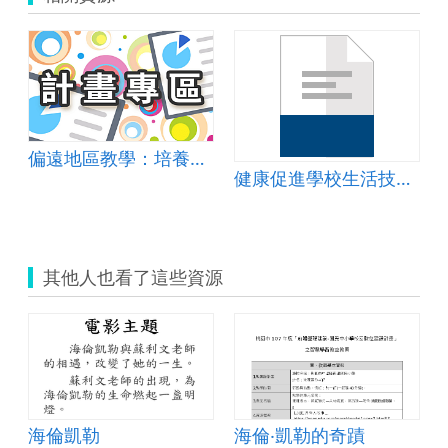
偏遠地區教學：培養道德實踐與公民意識素養
健康促進學校生活技能--彙整3
其他人也看了這些資源
3
和蘇利文老師為例
海倫凱勒
海倫‧凱勒的奇蹟