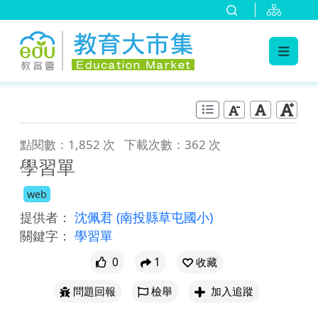
:::
跳到主要內容
:::
點閱數：1,852 次
下載次數：362 次
學習單
web
提供者：
沈佩君
(南投縣草屯國小)
關鍵字：
學習單
0
1
收藏
問題回報
檢舉
加入追蹤