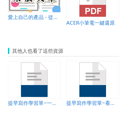
愛上⾃⼰的產品 - 從設計思考到製作產出
ACER小筆電一鍵還原
其他人也看了這些資源
1212134457.doc
提早寫作學習單~一張色紙
提早寫作學習單~看圖說話