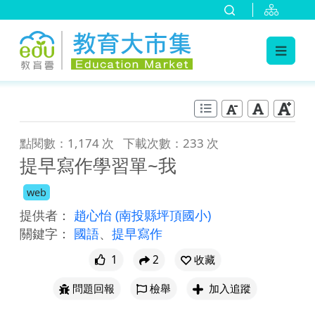
:::
跳到主要內容
:::
點閱數：1,174 次
下載次數：233 次
提早寫作學習單~我
web
提供者：
趙心怡
(南投縣坪頂國小)
關鍵字：
國語
、
提早寫作
1
2
收藏
問題回報
檢舉
加入追蹤