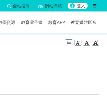
全站搜尋
網站導覽
登入
b教學資源
教育電子書
教育APP
教育媒體影音