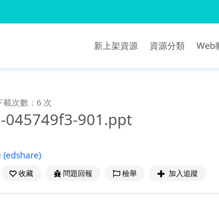
新上架資源
資源分類
We
下載次數：6 次
-045749f3-901.ppt
e
(edshare)
收藏
問題回報
檢舉
加入追蹤