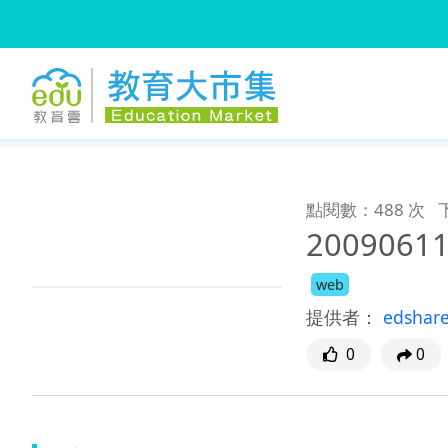
:::
跳到主要內容
:::
點閱數：488 次
20090611
web
提供者：
edshar
0
0