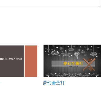
計
夢幻全壘打