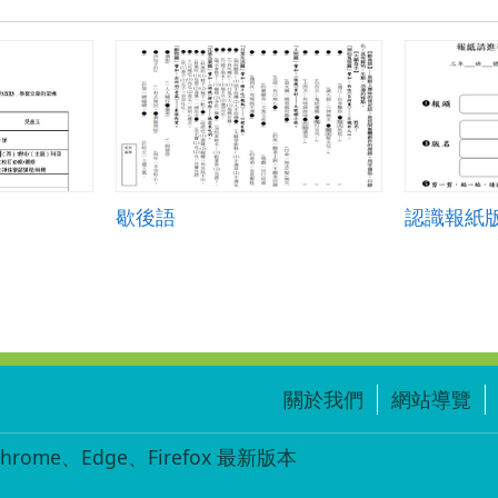
歇後語
認識報紙
關於我們
網站導覽
ome、Edge、Firefox 最新版本
-002