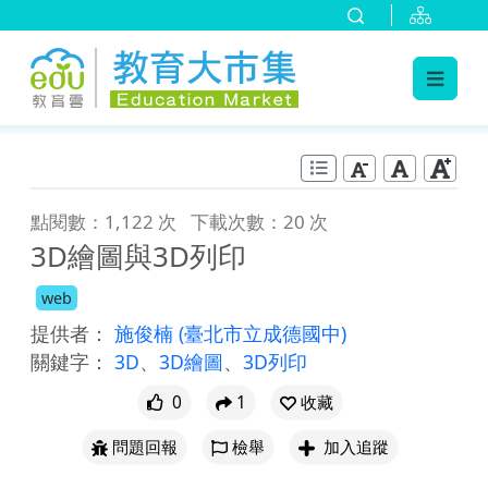
:::
跳到主要內容
:::
點閱數：1,122 次
下載次數：20 次
3D繪圖與3D列印
web
提供者：
施俊楠
(臺北市立成德國中)
關鍵字：
3D
、
3D繪圖
、
3D列印
0
1
收藏
問題回報
檢舉
加入追蹤