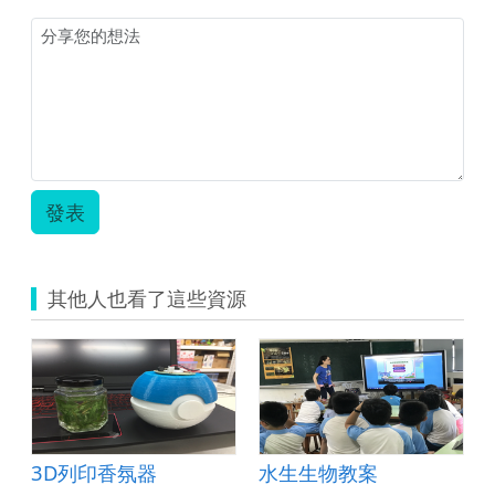
與
3D
列
印
教
案.pdf
發表
其他人也看了這些資源
作
3D列印香氛器
水生生物教案