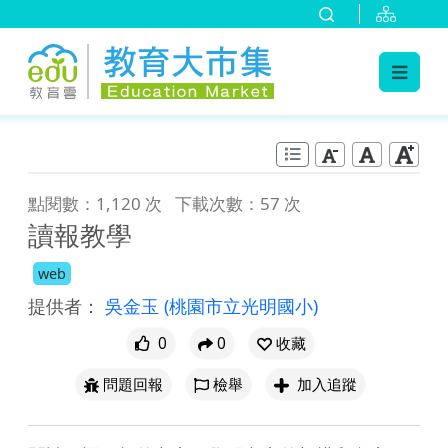
:::
跳到主要內容
:::
點閱數：1,120 次
下載次數：57 次
讀報教學
web
提供者：
吳金玉
(桃園市立光明國小)
0
0
收藏
問題回報
檢舉
加入追蹤