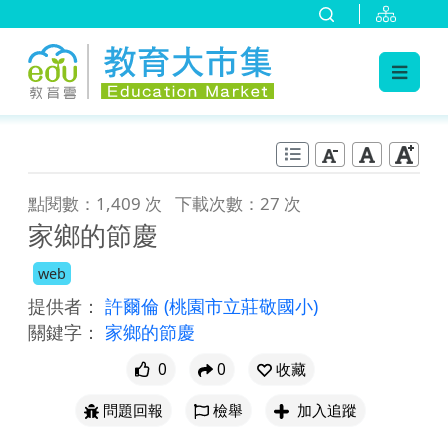
:::
跳到主要內容
:::
點閱數：1,409 次
下載次數：27 次
家鄉的節慶
web
提供者：
許爾倫
(桃園市立莊敬國小)
關鍵字：
家鄉的節慶
0
0
收藏
問題回報
檢舉
加入追蹤