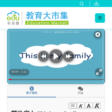
:::
跳到主要內容
:::
00:04
/
2:11
影片資訊
評論