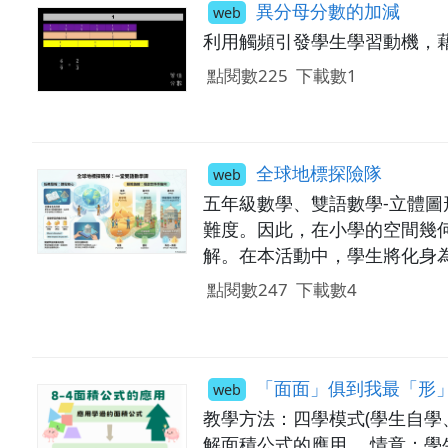
異分母分數的加減
web
利用觸頻引發學生學習動機，
點閱數225
下載數1
全球地標探險隊
web
五年級數學、雙語數學-立體
難度。因此，在小學的空間幾
解。在本活動中，學生將化身
建築物，老師將帶領探險小隊
點閱數247
下載數4
「面面」俱到我最「形
web
教學方法：四學模式(學生自學
解面積公式的應用。 情意：