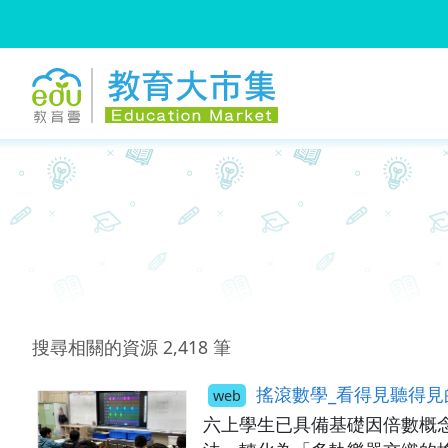
:::
跳到主要內容
:::
搜尋相關的資源
2,418
筆
搖滾數學_看得見聽得見
web
六上學生已具備基礎因倍數概念，