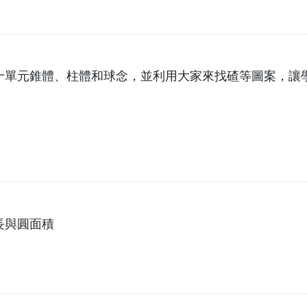
十單元錐體、柱體和球念，並利用大家來找碴等圖案，讓
長與圓面積