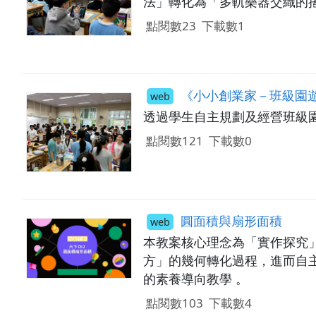
法」轉化為「多軌樂器交織的
點閱數23
下載數1
《小小創業家－班級園
web
透過學生自主規劃及經營班級
點閱數121
下載數0
圓面積與扇形面積
web
本教案核心理念為「實作探究」
方」的幾何轉化過程，進而自主推
的素養導向教學 。
點閱數103
下載數4