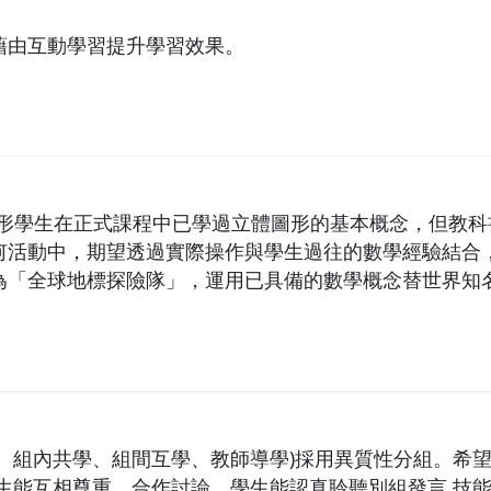
藉由互動學習提升學習效果。
圖形學生在正式課程中已學過立體圖形的基本概念，但教
何活動中，期望透過實際操作與學生過往的數學經驗結合
為「全球地標探險隊」，運用已具備的數學概念替世界知
認識不同國家的重要地標，並觀察、判斷這些建築是由哪
」
、組內共學、組間互學、教師導學)採用異質性分組。希
學生能互相尊重、合作討論。學生能認真聆聽別組發言 技