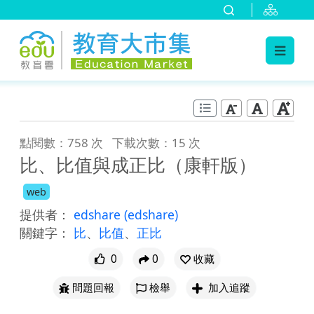
:::
跳到主要內容
:::
點閱數：758 次
下載次數：15 次
比、比值與成正比（康軒版）
web
提供者：
edshare
(edshare)
關鍵字：
比
、
比值
、
正比
0
0
收藏
問題回報
檢舉
加入追蹤