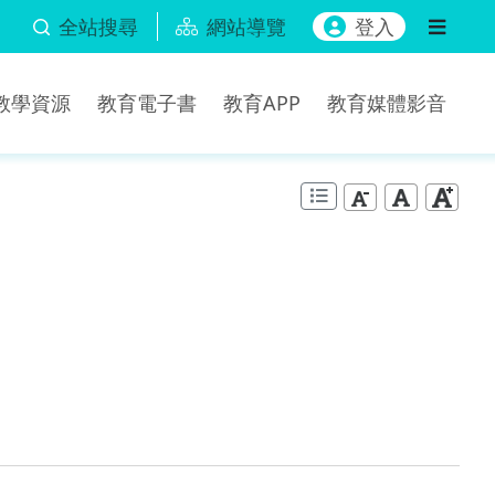
全站搜尋
網站導覽
登入
b教學資源
教育電子書
教育APP
教育媒體影音