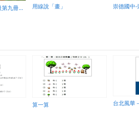
用線說「畫」
崇德國中-
客語分級教材第四級第九冊教學指引
台北風華
算一算