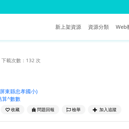
新上架資源
資源分類
We
下載次數：132 次
(屏東縣忠孝國小)
估算^數數
收藏
問題回報
檢舉
加入追蹤