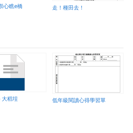
崇心瞧e橋
走！種田去！
－大稻埕
低年級閱讀心得學習單