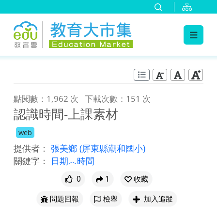
:::
跳到主要內容
:::
點閱數：1,962 次
下載次數：151 次
認識時間-上課素材
web
提供者：
張美鄉
(屏東縣潮和國小)
關鍵字：
日期︿時間
0
1
收藏
問題回報
檢舉
加入追蹤