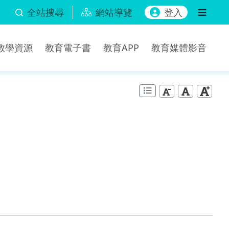
全站搜尋
網站導覽
登入
b教學資源
教育電子書
教育APP
教育媒體影音