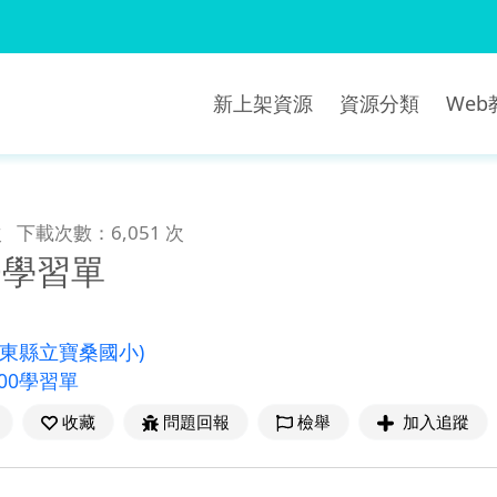
新上架資源
資源分類
We
次
下載次數：6,051 次
00學習單
臺東縣立寶桑國小)
100學習單
收藏
問題回報
檢舉
加入追蹤