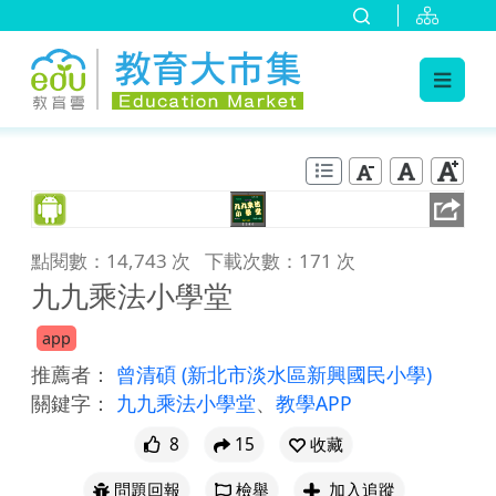
:::
跳到主要內容
:::
點閱數：14,743 次
下載次數：171 次
九九乘法小學堂
app
推薦者：
曾清碩
(新北市淡水區新興國民小學)
關鍵字：
九九乘法小學堂
、
教學APP
8
15
收藏
問題回報
檢舉
加入追蹤