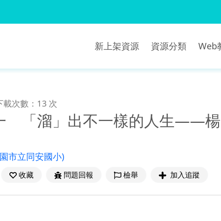
新上架資源
資源分類
We
下載次數：13 次
一 「溜」出不一樣的人生——楊
桃園市立同安國小)
收藏
問題回報
檢舉
加入追蹤