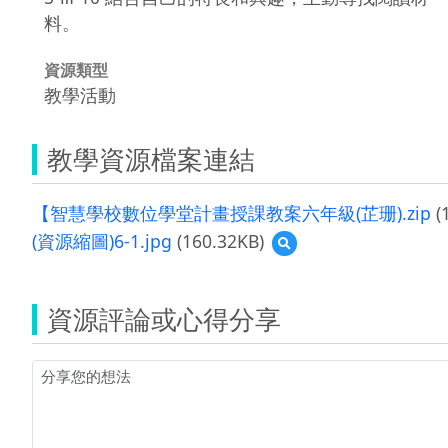
料。
資源類型
教學活動
教學資源檔案連結
【智慧學校數位學堂計畫授課教案六年級(芷珊).zip
(
(資源縮圖)6-1.jpg
(160.32KB)
預
覽
(資
源
資源評論或心得分享
縮
圖)6-
1.jpg