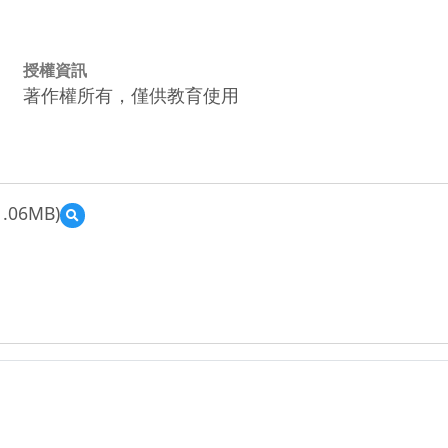
授權資訊
著作權所有，僅供教育使用
1.06MB)
預
覽
【智
慧
學
校
數
位
學
堂
計
畫
授