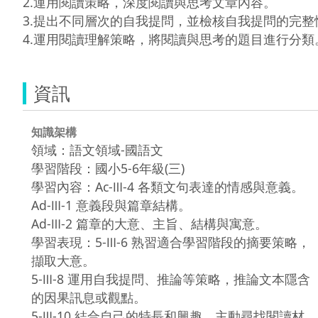
2.運用閱讀策略，深度閱讀與思考文章內容。

3.提出不同層次的自我提問，並檢核自我提問的完整性
資訊
知識架構
領域：語文領域-國語文
學習階段：國小5-6年級(三)
學習內容：Ac-Ⅲ-4 各類文句表達的情感與意義。
Ad-Ⅲ-1 意義段與篇章結構。
Ad-Ⅲ-2 篇章的大意、主旨、結構與寓意。
學習表現：5-Ⅲ-6 熟習適合學習階段的摘要策略，
擷取大意。
5-Ⅲ-8 運用自我提問、推論等策略，推論文本隱含
的因果訊息或觀點。
5-Ⅲ-10 結合自己的特長和興趣，主動尋找閱讀材