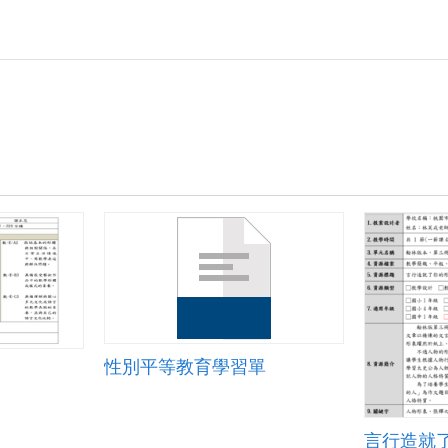
課
教
案
六
年
級
(芷
珊).zip
性別平等教育學習單
言行造就