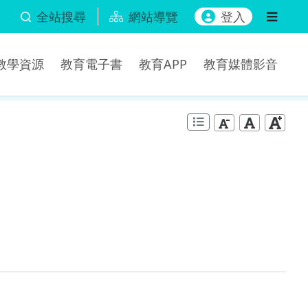
全站搜尋
網站導覽
登入
b教學資源
教育電子書
教育APP
教育媒體影音