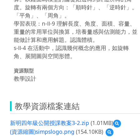
度。旋轉有兩個方向：「順時針」、「逆時針」。
「平角」、「周角」。
學習表現：n-Ⅱ-9 理解長度、角度、面積、容量、
重量的常用單位與換算，培養量感與估測能力，並
能做計算和應用解題。認識體積。
s-Ⅱ-4 在活動中，認識幾何概念的應用，如旋轉
角、展開圖與空間形體。
資源類型
教學設計
教學資源檔案連結
新明四年級公開授課教案3-2.zip
(1.01MB)
預
覽
(資源縮圖)simpslogo.png
(154.10KB)
預
新
覽