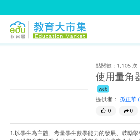
:::
跳到主要內容
:::
點閱數：1,105 次
使用量角
web
提供者：
孫正華
0
0
1.以學生為主體、考量學生數學能力的發展、鼓勵學