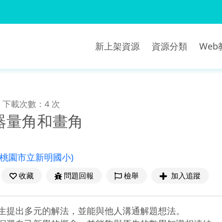
新上架資源
資源分類
We
下載次數：4 次
器量角和畫角
(桃園市立新明國小)
收藏
問題回報
檢舉
加入追蹤
生提出多元的解法，並能與他人溝通解題想法。
