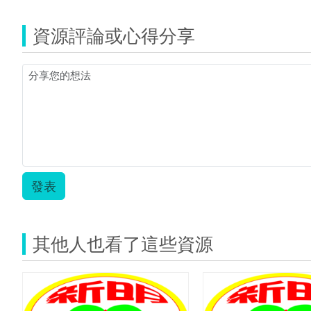
明
(資
四
源
年
資源評論或心得分享
縮
級
圖)simpslogo.p
公
開
授
課
教
案
3-
2.zip
發表
其他人也看了這些資源