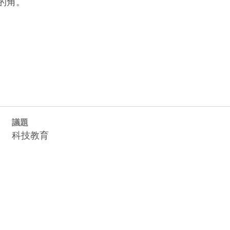
角。

議題
科技教育