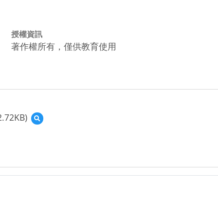
授權資訊
著作權所有，僅供教育使用
2.72KB)
預
覽
(資
源
縮
圖)
螢
幕
擷
取
畫