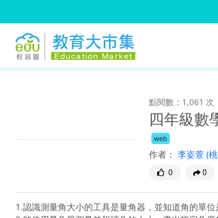
:::
跳到主要內容
:::
點閱數：1,061 次
四年級數
web
作者：
李姿萱
(
0
0
1.認識測量角大小的工具是量角器，並知道角的單位是