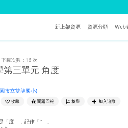
新上架資源
資源分類
We
下載次數：16 次
學第三單元 角度
桃園市立雙龍國小)
收藏
問題回報
檢舉
加入追蹤
「度」，記作「°」。
