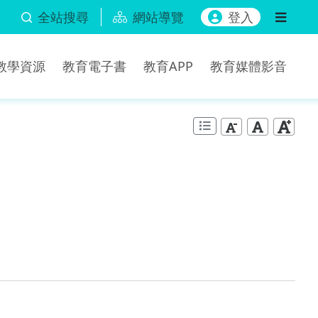
全站搜尋
網站導覽
登入
b教學資源
教育電子書
教育APP
教育媒體影音