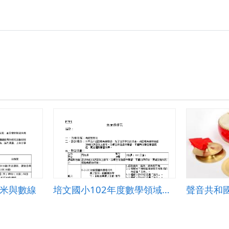
面
2024-
11-
29
115806.png
毫米與數線
培文國小102年度數學領域教案_角度好好玩
聲音共和