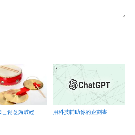
國＿創意鑼鼓經
用科技輔助你的企劃書