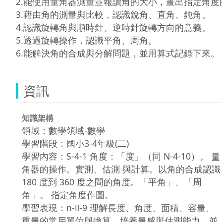
2.能使用量角器測量並報讀角的大小，畫出指定角度的
3.藉由角的測量與比較，認識銳角、直角、鈍角。

4.認識旋轉角與順時針、逆時針旋轉方向的意義。

5.透過旋轉操作，認識平角、周角。

6.能解決角的合成與分解問題，並用算式記錄下來。
資訊
知識架構
領域：數學領域-數學
學習階段：國小3-4年級(二)
學習內容：S-4-1 角度：「度」（同 N-4-10）。 量
角器的操作。實測、估測 與計算。以角的合成認識
180 度到 360 度之間的角度。「平角」、「周
角」。 指定角度作圖。
學習表現：n-Ⅱ-9 理解長度、角度、面積、容量、
重量的常用單位與換算，培養量感與估測能力，並