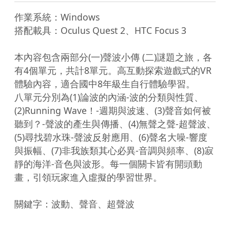
作業系統：Windows

搭配載具：Oculus Quest 2、HTC Focus 3

本內容包含兩部分(一)聲波小傳 (二)謎題之旅，各
有4個單元，共計8單元。高互動探索遊戲式的VR
體驗內容，適合國中8年級生自行體驗學習。

八單元分別為(1)論波的內涵-波的分類與性質、
(2)Running Wave！-週期與波速、(3)聲音如何被
聽到？-聲波的產生與傳播、(4)無聲之聲-超聲波、
(5)尋找碧水珠-聲波反射應用、(6)聲名大噪-響度
與振幅、(7)非我族類其心必異-音調與頻率、(8)寂
靜的海洋-音色與波形。每一個關卡皆有開頭動
畫，引領玩家進入虛擬的學習世界。

關鍵字：波動、聲音、超聲波