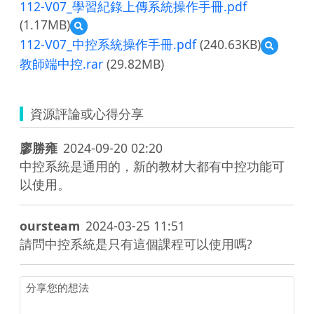
覽
教
軟
112-V07_學習紀錄上傳系統操作手冊.pdf
手
V07_
112-
材
體
冊.pdf
教
(1.17MB)
預
V07_
軟
操
案.pdf
覽
單
體
112-V07_中控系統操作手冊.pdf
(240.63KB)
作
預
112-
元
操
手
覽
教師端中控.rar
(29.82MB)
V07_
評
作
冊.pdf
112-
學
量.pdf
手
V07_
習
冊.pdf
中
紀
資源評論或心得分享
控
錄
系
上
統
傳
廖勝雍
2024-09-20 02:20
操
系
中控系統是通用的，新的教材大都有中控功能可
作
統
手
以使用。
操
冊.pdf
作
手
oursteam
2024-03-25 11:51
冊.pdf
請問中控系統是只有這個課程可以使用嗎?