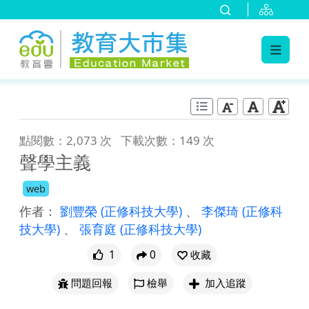
:::
跳到主要內容
:::
點閱數：2,073 次
下載次數：149 次
聲學主義
web
作者：
劉豐榮
(正修科技大學)
、
李傑琦
(正修科
技大學)
、
張育庭
(正修科技大學)
1
0
收藏
問題回報
檢舉
加入追蹤