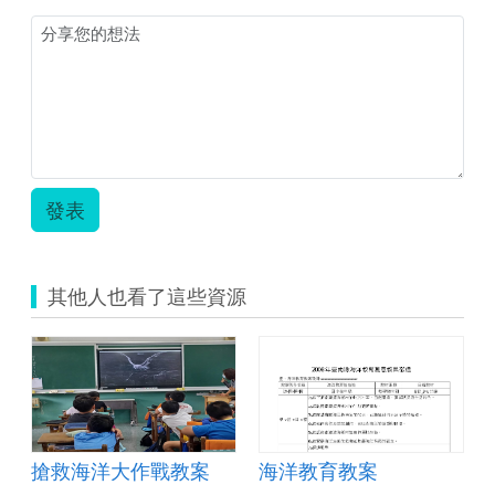
圖)
單
計
的
全
_
_
減
螢
減
我
塑
幕
塑
的
行
擷
小
減
動.pdf
取
達
塑
20231212
人
行
上
宣
動.pdf
午
言.zip
113340.bmp.jpg
發表
其他人也看了這些資源
搶救海洋大作戰教案
海洋教育教案