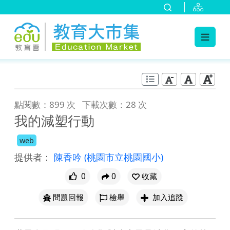
:::
跳到主要內容
:::
點閱數：899 次
下載次數：28 次
我的減塑行動
web
提供者：
陳香吟
(桃園市立桃園國小)
0
0
收藏
問題回報
檢舉
加入追蹤