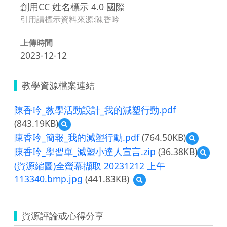
創用CC 姓名標示 4.0 國際
引用請標示資料來源:陳香吟
上傳時間
2023-12-12
教學資源檔案連結
陳香吟_教學活動設計_我的減塑行動.pdf
(843.19KB)
預
覽
陳香吟_簡報_我的減塑行動.pdf
(764.50KB)
預
陳
覽
陳香吟_學習單_減塑小達人宣言.zip
(36.38KB)
預
香
陳
覽
吟
(資源縮圖)全螢幕擷取 20231212 上午
香
陳
_
吟
113340.bmp.jpg
(441.83KB)
預
香
教
_
覽
吟
學
簡
(資
_
活
報
源
學
動
資源評論或心得分享
_
縮
習
設
我