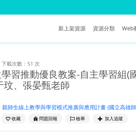
新上架資源
資源分類
We
下載次數：51 次
位學習推動優良教案-自主學習組(國
于玟、張晏甄老師
：
親師生線上教學與學習模式推廣與應用計畫
(國立高雄
收藏
問題回報
檢舉
加入追蹤