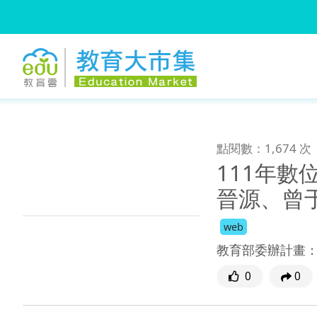
:::
跳到主要內容
:::
點閱數：1,674 次
111年數
晉源、曾
web
教育部委辦計畫
0
0