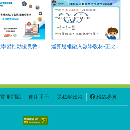
111年數位學習推動優良教案-PBL組(國小)-特優-臺中市永安國小-陳美文、甘孟娟、劉淑瑜老師
運算思維融入數學教材-正比單元
常見問題
使用手冊
隱私權政策
粉絲專頁