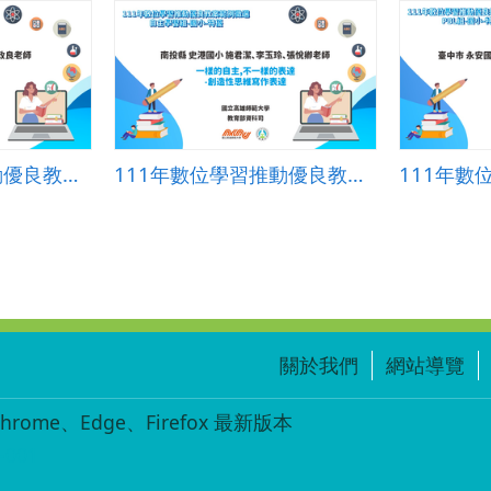
111年數位學習推動優良教案-PBL組(國小)-特優-新北市思賢國小-邱進坤、汪政良老師
111年數位學習推動優良教案-自主學習組(國小)-特優-南投縣史港國小-施君潔、李玉玲、張悅卿老師
關於我們
網站導覽
ome、Edge、Firefox 最新版本
-001