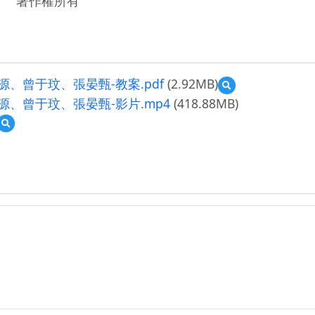
著作權所有
源、曾于玟、張晏甄-教案.pdf
(2.92MB)
預
覽
源、曾于玟、張晏甄-影片.mp4
(418.88MB)
111
預
年
覽
數
(資
位
源
學
縮
習
圖)
推
葉
動
晉
優
源、
良
曾
教
于
案-
玟、
自
張
主
晏
學
甄.jpg
習