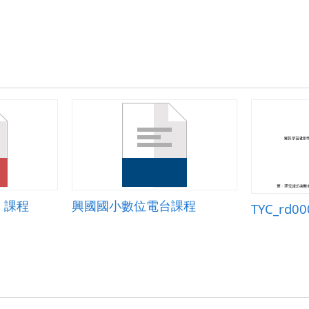
組
(國
小)-
葉
晉
源、
曾
于
玟、
張
晏
甄-
教
案.pdf
」課程
興國國小數位電台課程
TYC_rd00