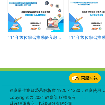
111年數位學習推動優良教案-自主學習組(國小)-特優-高雄市鹽埕區忠孝國小-黃馨緯老師
:::
問題回報
建議最佳瀏覽螢幕解析度 1920 x 1280，建議使用 Chr
Copyright © 2024 教育部 版權所有
ED27030007
系統維運廠商：以誠研發有限公司