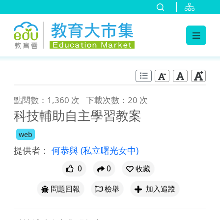
:::
跳到主要內容
:::
點閱數：1,360 次
下載次數：20 次
科技輔助自主學習教案
web
提供者：
何恭與
(私立曙光女中)
0
0
收藏
問題回報
檢舉
加入追蹤