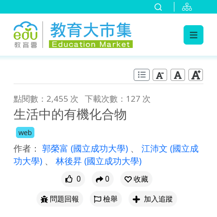
:::
跳到主要內容
:::
點閱數：2,455 次
下載次數：127 次
生活中的有機化合物
web
作者：
郭榮富
(國立成功大學)
、
江沛文
(國立成
功大學)
、
林後昇
(國立成功大學)
0
0
收藏
問題回報
檢舉
加入追蹤