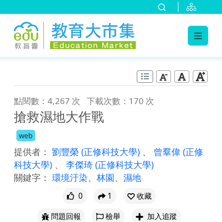
:::
跳到主要內容
:::
點閱數：4,267 次
下載次數：170 次
搶救濕地大作戰
web
提供者：
劉豐榮
(正修科技大學)
、
曾羣偉
(正修
科技大學)
、
李傑琦
(正修科技大學)
關鍵字：
環境汙染
、
林園
、
濕地
0
1
收藏
問題回報
檢舉
加入追蹤