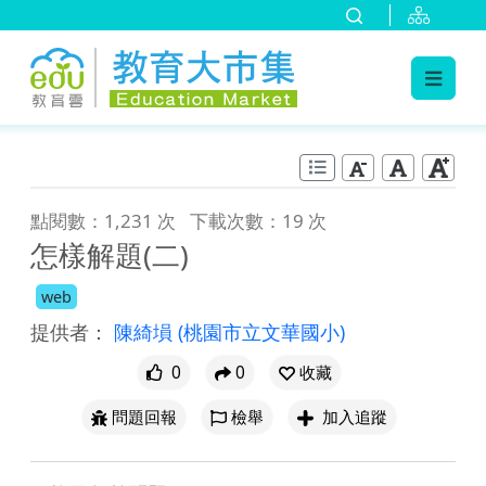
:::
跳到主要內容
:::
點閱數：1,231 次
下載次數：19 次
怎樣解題(二)
web
提供者：
陳綺塤
(桃園市立文華國小)
0
0
收藏
問題回報
檢舉
加入追蹤