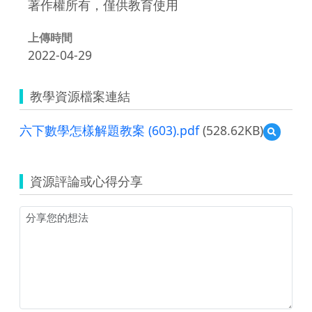
著作權所有，僅供教育使用
上傳時間
2022-04-29
教學資源檔案連結
六下數學怎樣解題教案 (603).pdf
(528.62KB)
預
覽
六
下
資源評論或心得分享
數
學
怎
樣
解
題
教
案
(603).pdf