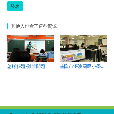
發表
其他人也看了這些資源
怎樣解題-雞羊問題
基隆市深澳國民小學6年級下學期數學教案(如何解題-因材網)
:::