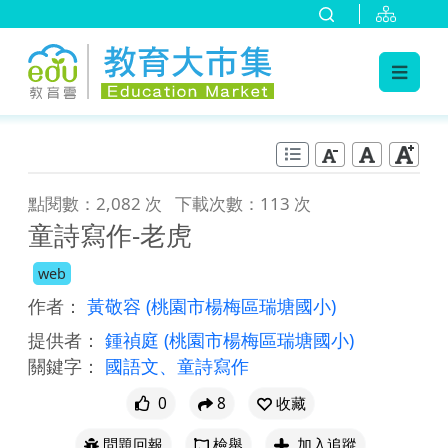
:::
跳到主要內容
:::
點閱數：2,082 次
下載次數：113 次
童詩寫作-老虎
web
作者：
黃敬容
(桃園市楊梅區瑞塘國小)
提供者：
鍾禎庭
(桃園市楊梅區瑞塘國小)
關鍵字：
國語文、童詩寫作
0
8
收藏
問題回報
檢舉
加入追蹤