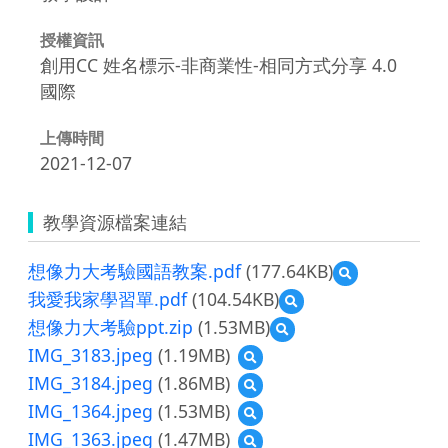
授權資訊
創用CC 姓名標示-非商業性-相同方式分享 4.0
國際
上傳時間
2021-12-07
教學資源檔案連結
想像力大考驗國語教案.pdf
(177.64KB)
預
覽
我愛我家學習單.pdf
(104.54KB)
預
想
覽
想像力大考驗ppt.zip
(1.53MB)
預
像
我
覽
力
IMG_3183.jpeg
(1.19MB)
預
愛
想
大
覽
我
IMG_3184.jpeg
(1.86MB)
預
像
考
IMG_3183.jpeg
家
覽
力
驗
IMG_1364.jpeg
(1.53MB)
預
學
IMG_3184.jpeg
大
國
覽
習
IMG_1363.jpeg
(1.47MB)
預
考
語