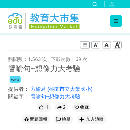
:::
跳到主要內容
:::
點閱數：1,563 次
下載次數：69 次
譬喻句~想像力大考驗
web
提供者：
方瑜君
(桃園市立大業國小)
關鍵字：
譬喻句~想像力大考驗
1
2
收藏
問題回報
檢舉
加入追蹤