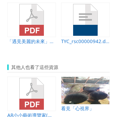
術.pdf
程計畫
「遇見美麗的未來」課程
TYC_rsc00000942.doc
其他人也看了這些資源
看見「心視界」
AR小小藝術導覽家(北市108年度行動學習智慧教學得獎作品)