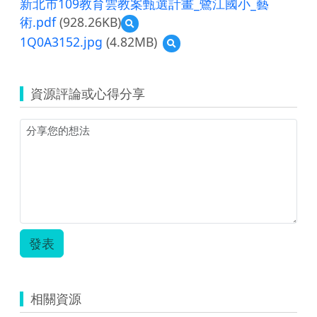
新北市109教育雲教案甄選計畫_鷺江國小_藝
術.pdf
(928.26KB)
預
覽
1Q0A3152.jpg
(4.82MB)
預
新
覽
北
1Q0A3152.jpg
市
109
資源評論或心得分享
教
育
雲
教
案
甄
選
計
畫
_
鷺
發表
江
國
小
_
相關資源
藝