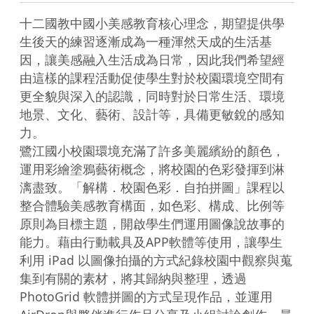
十二國教中國⼩美感教育核⼼理念，期望提供學
生後天的練習逐漸成為⼀種渾然天成的⽣活基
因，讓美感融⼊⽣活成為⽇常，因此我們希望經
由這樣的課程活動促使學生對於校園環境空間有
更全貌與深⼊的認識，同時對於⽇常⽣活、環境
地景、⽂化、藝術、設計等，具備更敏銳的感知
⼒。

鷺江國小校園環境充滿了許多美麗繽紛的顏色，
運用彩繪塗鴉藝術概念，將校園的色彩發揮到淋
漓盡致。「解構．校園色彩．自拍拼圖」課程以
整合體驗美感教育構⾯，如⾊彩、構成、⽐例等
原則為⽬標主題，開啟學生們運⽤圖像說故事的
能⼒。藉由行動載具及APP軟體等使用，讓學生
利⽤ iPad 以圖像拍攝的⽅式紀錄校園中觀察與蒐
集到有關的素材，將其歸納與整理，透過
PhotoGrid 軟體拼圖的⽅式呈現作品，並運用