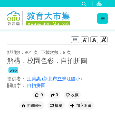
:::
跳到主要內容
:::
點閱數：901 次
下載次數：8 次
解構．校園色彩．自拍拼圖
web
提供者：
江美惠
(新北市立鷺江國小)
關鍵字：
自拍拼圖
0
0
收藏
問題回報
檢舉
加入追蹤