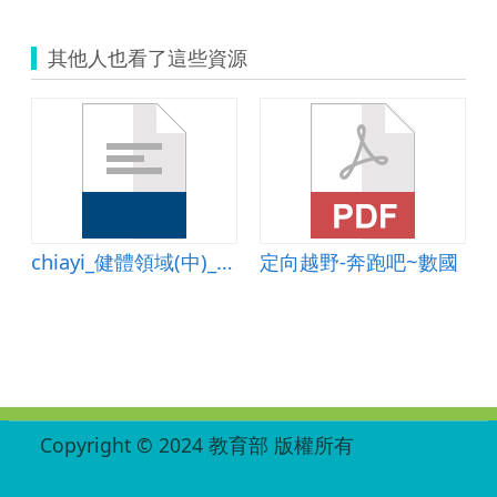
其他人也看了這些資源
chiayi_健體領域(中)_定向運動~校園跑透透
定向越野-奔跑吧~數國
:::
Copyright © 2024 教育部 版權所有
ED27030007-002