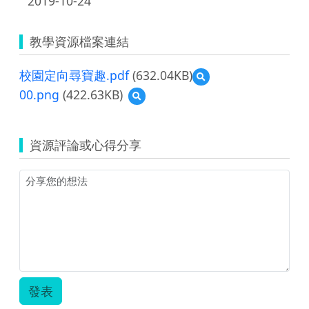
2019-10-24
教學資源檔案連結
校園定向尋寶趣.pdf
(632.04KB)
預
覽
00.png
(422.63KB)
預
校
覽
園
00.png
定
向
資源評論或心得分享
尋
寶
趣.pdf
發表