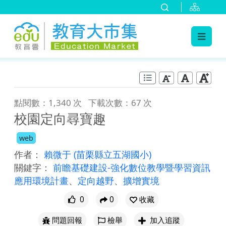
:::
跳到主要內容
:::
點閱數：1,340 次
下載次數：67 次
校園定向尋寶趣
web
作者：
賴微于
(苗栗縣立五湖國小)
關鍵字：
前瞻基礎建設-強化數位教學暨學習資訊
應用環境計畫
、
定向越野
、
擴增實境
0
0
收藏
問題回報
檢舉
加入追蹤