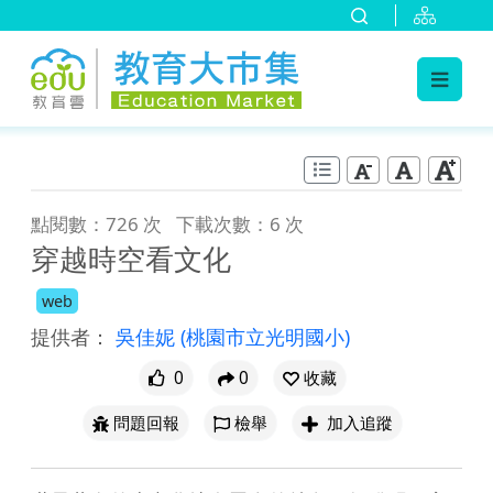
:::
跳到主要內容
:::
點閱數：726 次
下載次數：6 次
穿越時空看文化
web
提供者：
吳佳妮
(桃園市立光明國小)
0
0
收藏
問題回報
檢舉
加入追蹤