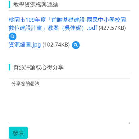
教學資源檔案連結
桃園市109年度「前瞻基礎建設-國民中小學校園
數位建設計畫」教案（吳佳妮）.pdf
(427.57KB)
預
覽
資源縮圖.jpg
(102.74KB)
預
桃
覽
園
資
市
源
109
資源評論或心得分享
縮
年
圖.jpg
度
「前
瞻
基
礎
建
設-
國
民
中
發表
小