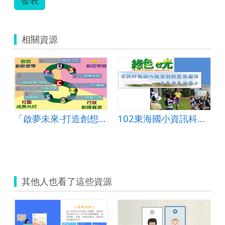
案-
蟠
桃
國
相關資源
小
駱
儀
芳
老
師-
國
小
「啟夢未來-打造創想e樂園」成果彙編
102東海國小資訊科技融入創新教學應用團隊文本
組-
行
動
分
享
不
分
其他人也看了這些資源
享.pdf