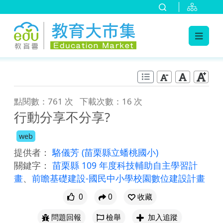
:::
跳到主要內容
:::
點閱數：761 次
下載次數：16 次
行動分享不分享?
web
提供者：
駱儀芳
(苗栗縣立蟠桃國小)
關鍵字：
苗栗縣 109 年度科技輔助自主學習計
畫
、
前瞻基礎建設-國民中小學校園數位建設計畫
0
0
收藏
問題回報
檢舉
加入追蹤