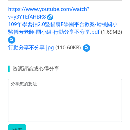
https://www.youtube.com/watch?
v=y3YTEfAHBR8
109年學習拍2.0暨貓裏E學園平台教案-蟠桃國小
駱儀芳老師-國小組-行動分享不分享.pdf
(1.69MB)
預
覽
行動分享不分享.jpg
(110.60KB)
預
109
覽
年
行
學
動
習
資源評論或心得分享
分
拍
享
2.0
不
暨
分
貓
享.jpg
裏
E
學
園
平
台
教
發表