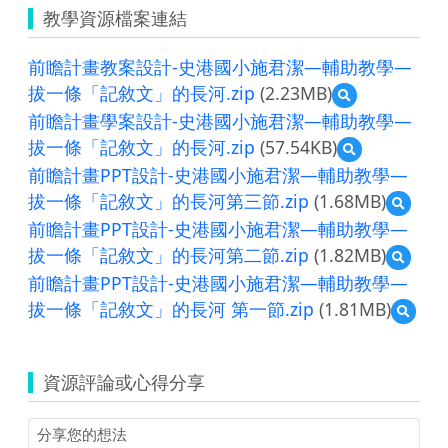
教學資源檔案連結
前瞻計畫教案設計-史港國小施君潔—輔助教學—
拔一條「記敘文」的長河.zip
(2.23MB)
預
覽
前瞻計畫學案設計-史港國小施君潔—輔助教學—
前
拔一條「記敘文」的長河.zip
(57.54KB)
預
瞻
覽
計
前瞻計畫PPT設計-史港國小施君潔—輔助教學—
前
畫
拔一條「記敘文」的長河第三節.zip
(1.68MB)
預
瞻
教
覽
計
前瞻計畫PPT設計-史港國小施君潔—輔助教學—
案
前
畫
設
拔一條「記敘文」的長河第二節.zip
(1.82MB)
預
瞻
學
計-
覽
計
前瞻計畫PPT設計-史港國小施君潔—輔助教學—
案
史
前
畫
設
港
拔一條「記敘文」的長河 第一節.zip
(1.81MB)
預
瞻
PPT
計-
國
覽
計
設
史
小
前
畫
計-
港
施
瞻
PPT
史
國
資源評論或心得分享
君
計
設
港
小
潔
畫
計-
國
施
—
PPT
史
小
君
輔
設
港