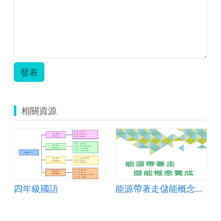
施
潔
助
計-
國
君
—
教
史
小
潔
輔
學
港
施
—
助
—
國
君
輔
教
拔
小
潔
助
學
一
施
—
教
—
條
君
輔
學
拔
「記
發表
潔
助
—
一
敘
—
教
拔
條
文」
輔
學
一
「記
的
助
—
條
敘
長
相關資源
教
拔
「記
文」
河.zip
學
一
敘
的
—
條
文」
長
拔
「記
的
河.zip
一
敘
長
條
文」
河
「記
的
第
敘
長
三
文」
四年級國語
能源帶著走儲能概念養成
河
節.zip
的
第
長
二
河
節.zip