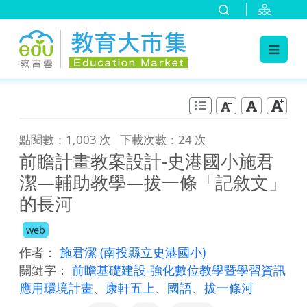
:::
跳到主要內容
:::
點閱數：1,003 次
下載次數：24 次
前瞻計畫教案設計-史港國小施君
潔—輔助教學—拔一條「記敘文」
的長河
web
作者：
施君潔
(南投縣立史港國小)
關鍵字：
前瞻基礎建設-強化數位教學暨學習資訊
應用環境計畫
、
康軒五上
、
國語
、
拔一條河