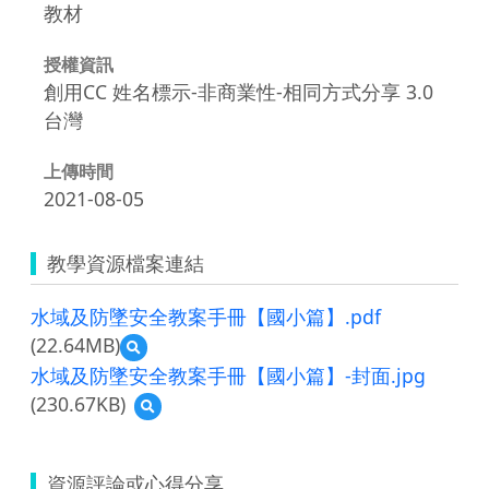
教材
授權資訊
創用CC 姓名標示-非商業性-相同方式分享 3.0
台灣
上傳時間
2021-08-05
教學資源檔案連結
水域及防墜安全教案手冊【國小篇】.pdf
(22.64MB)
預
覽
水域及防墜安全教案手冊【國小篇】-封面.jpg
水
(230.67KB)
預
域
覽
及
水
防
域
墜
資源評論或心得分享
及