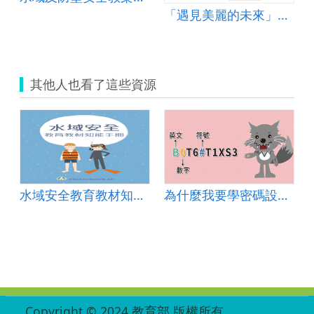
「遇見美麗的未來」課程
其他人也看了這些資源
水域安全教育教材知能手冊
為什麼我要學密碼設定？_34年級（109年）
:::
Copyright © 2024 教育部 版權所有