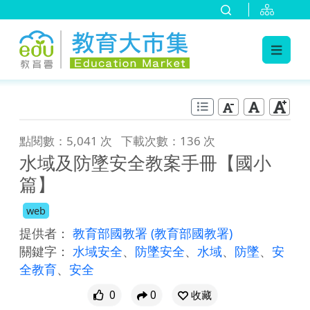
:::
跳到主要內容
:::
點閱數：5,041 次
下載次數：136 次
水域及防墜安全教案手冊【國小
篇】
web
提供者：
教育部國教署
(教育部國教署)
關鍵字：
水域安全
、
防墜安全
、
水域
、
防墜
、
安
全教育
、
安全
0
0
收藏