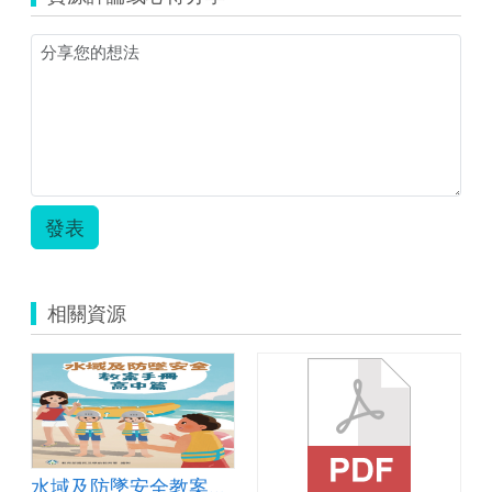
安
防
全
墜
教
安
案
全
手
教
冊
案
【國
手
小
冊
篇】.pdf
【國
小
發表
篇】-
封
面.jpg
相關資源
水域及防墜安全教案手冊【高中篇】