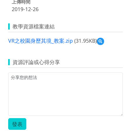
上傳時間
2019-12-26
教學資源檔案連結
VR之校園身歷其境_教案.zip
(31.95KB)
預
覽
VR
之
資源評論或心得分享
校
園
身
歷
其
境
_
教
案.zip
發表