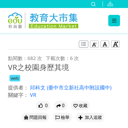
:::
跳到主要內容
:::
點閱數：682 次
下載次數：6 次
VR之校園身歷其境
web
提供者：
邱科文
(臺中市立新社高中附設國中)
關鍵字：
VR
0
0
收藏
問題回報
檢舉
加入追蹤