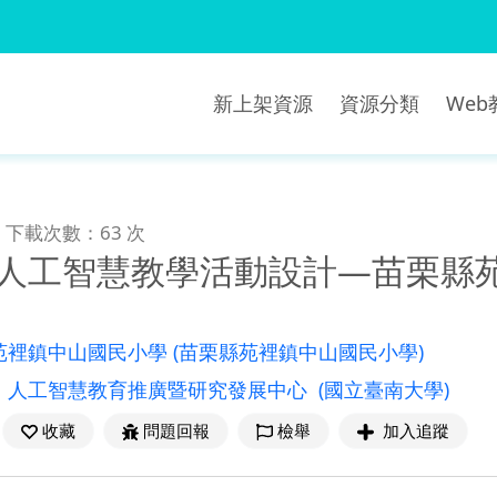
新上架資源
資源分類
We
下載次數：63 次
年]人工智慧教學活動設計―苗栗
苑裡鎮中山國民小學
(苗栗縣苑裡鎮中山國民小學)
：
人工智慧教育推廣暨研究發展中心
(國立臺南大學)
收藏
問題回報
檢舉
加入追蹤