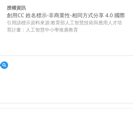
授權資訊
創用CC 姓名標示-非商業性-相同方式分享 4.0 國際
引用請標示資料來源:教育部人工智慧技術與應用人才培
育計畫：人工智慧中小學推廣教育
)
預
覽
110
學
年
度
_
苗
栗
縣
苑
裡
鎮