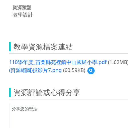
資源類型
教學設計
教學資源檔案連結
110學年度_苗栗縣苑裡鎮中山國民小學.pdf
(1.62MB
(資源縮圖)投影片7.png
(60.59KB)
預
覽
(資
源
資源評論或心得分享
縮
圖)
投
影
片
7.png