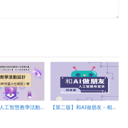
[110學年]人工智慧教學活動設計―臺南市新市區大社國民小學
【第二版】和AI做朋友－相逢篇：人工智慧有意思 (國小教案)