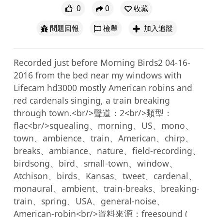
0
0
收藏
問題回報
檢舉
加入追蹤
Recorded just before Morning Birds2 04-16-
2016 from the bed near my windows with 
Lifecam hd3000 mostly American robins and 
red cardenals singing, a train breaking 
through town.<br/>聲道：2<br/>類型：
flac<br/>squealing、morning、US、mono、
town、ambience、train、American、chirp、
breaks、ambiance、nature、field-recording、
birdsong、bird、small-town、window、
Atchison、birds、Kansas、tweet、cardenal、
monaural、ambient、train-breaks、breaking-
train、spring、USA、general-noise、
American-robin<br/>資料來源：freesound ( 