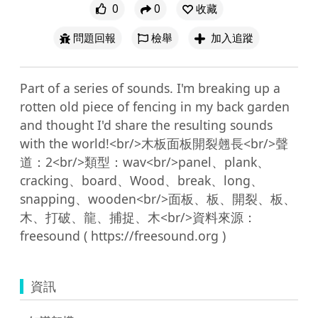
0
0
收藏
問題回報
檢舉
加入追蹤
Part of a series of sounds. I'm breaking up a 
rotten old piece of fencing in my back garden 
and thought I'd share the resulting sounds 
with the world!<br/>木板面板開裂翹長<br/>聲
道：2<br/>類型：wav<br/>panel、plank、
cracking、board、Wood、break、long、
snapping、wooden<br/>面板、板、開裂、板、
木、打破、龍、捕捉、木<br/>資料來源：
資訊