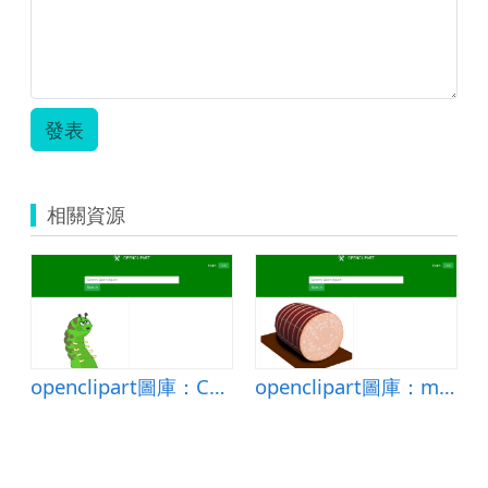
發表
相關資源
airs
openclipart圖庫：Caterpillar 4 LDAP
openclipart圖庫：mortadella