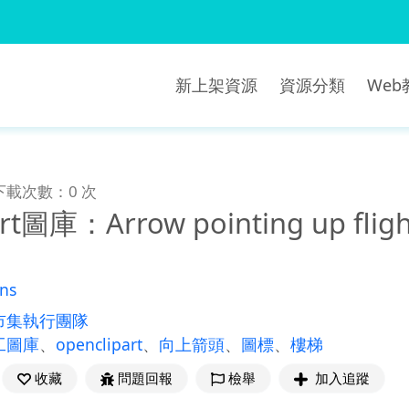
新上架資源
資源分類
We
下載次數：0 次
rt圖庫：Arrow pointing up flight
ns
市集執行團隊
工圖庫
、
openclipart
、
向上箭頭
、
圖標
、
樓梯
收藏
問題回報
檢舉
加入追蹤