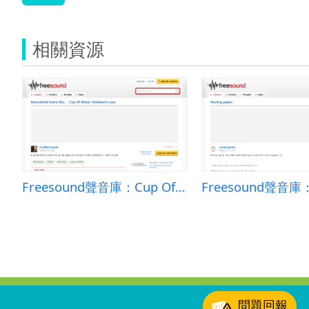
相關資源
Freesound聲音庫：Cup Of Water (Ambient).wav
:::
問題回報