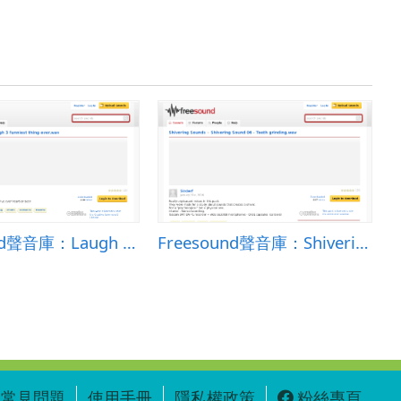
Freesound聲音庫：Laugh 3 funniest thing ever.wav
Freesound聲音庫：Shivering Sound 06 - Teeth grinding.wav
F
常見問題
使用手冊
隱私權政策
粉絲專頁