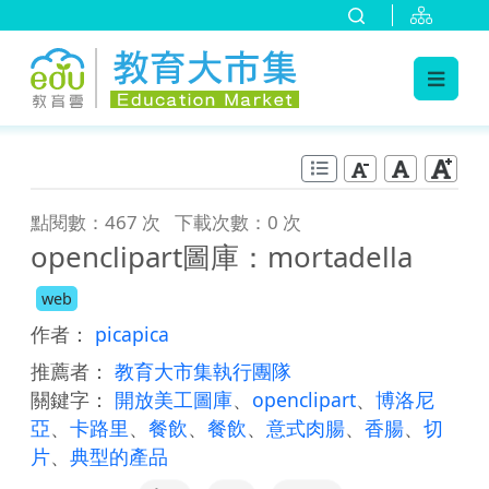
:::
跳到主要內容
:::
點閱數：467 次
下載次數：0 次
openclipart圖庫：mortadella
web
作者：
picapica
推薦者：
教育大市集執行團隊
關鍵字：
開放美工圖庫
、
openclipart
、
博洛尼
亞
、
卡路里
、
餐飲
、
餐飲
、
意式肉腸
、
香腸
、
切
片
、
典型的產品