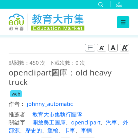
:::
跳到主要內容
:::
點閱數：450 次
下載次數：0 次
openclipart圖庫：old heavy
truck
web
作者：
johnny_automatic
推薦者：
教育大市集執行團隊
關鍵字：
開放美工圖庫
、
openclipart
、
汽車
、
外
部源
、
歷史的
、
運輸
、
卡車
、
車輛