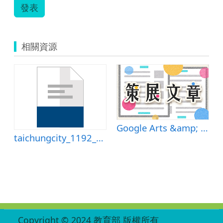
發表
相關資源
Google Arts &amp; Culture
taichungcity_1192_資訊種子語文科教學設計by康軒版六上第十課陳思三帖.doc
:::
Copyright © 2024 教育部 版權所有