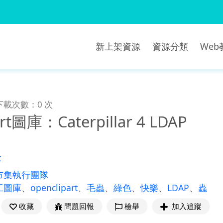
新上架資源
資源分類
We
下載次數：0 次
art圖庫：Caterpillar 4 LDAP
t
市集執行團隊
工圖庫
、
openclipart
、
毛蟲
、
綠色
、
快樂
、
LDAP
、
蟲
收藏
問題回報
檢舉
加入追蹤