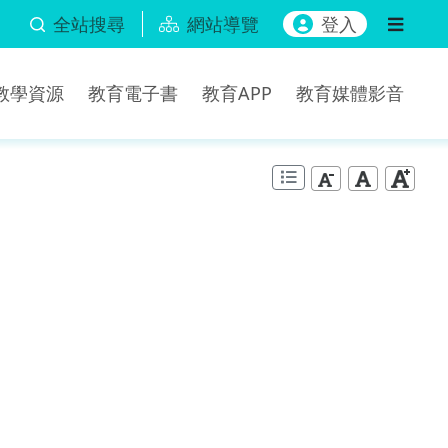
全站搜尋
網站導覽
登入
b教學資源
教育電子書
教育APP
教育媒體影音