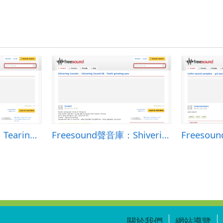
Freesound聲音庫：Tearing paper
Freesound聲音庫：Shivering Sound 06 - Teeth grinding.wav
Freesou
關於我們
網站導覽