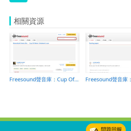
相關資源
Freesound聲音庫：Cup Of Water (Ambient).wav
:::
問題回報