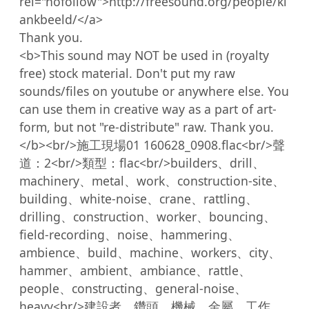
rel="nofollow">http://freesound.org/people/kl
ankbeeld/</a>

Thank you.

<b>This sound may NOT be used in (royalty 
free) stock material. Don't put my raw 
sounds/files on youtube or anywhere else. You 
can use them in creative way as a part of art-
form, but not "re-distribute" raw. Thank you.
</b><br/>施工現場01 160628_0908.flac<br/>聲
道：2<br/>類型：flac<br/>builders、drill、
machinery、metal、work、construction-site、
building、white-noise、crane、rattling、
drilling、construction、worker、bouncing、
field-recording、noise、hammering、
ambience、build、machine、workers、city、
hammer、ambient、ambiance、rattle、
people、constructing、general-noise、
heavy<br/>建設者、鑽頭、機械、金屬、工作、