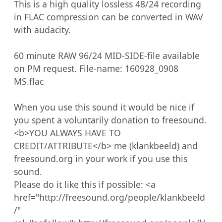
This is a high quality lossless 48/24 recording 
in FLAC compression can be converted in WAV 
with audacity. 

60 minute RAW 96/24 MID-SIDE-file available 
on PM request. File-name: 160928_0908 
MS.flac

When you use this sound it would be nice if 
you spent a voluntarily donation to freesound.  

<b>YOU ALWAYS HAVE TO 
CREDIT/ATTRIBUTE</b> me (klankbeeld) and 
freesound.org in your work if you use this 
sound. 

Please do it like this if possible: <a 
href="http://freesound.org/people/klankbeeld
/" 