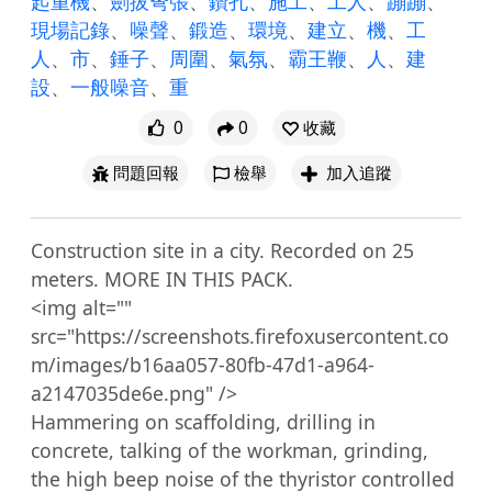
起重機
、
劍拔弩張
、
鑽孔
、
施工
、
工人
、
蹦蹦
、
現場記錄
、
噪聲
、
鍛造
、
環境
、
建立
、
機
、
工
人
、
市
、
錘子
、
周圍
、
氣氛
、
霸王鞭
、
人
、
建
設
、
一般噪音
、
重
0
0
收藏
問題回報
檢舉
加入追蹤
Construction site in a city. Recorded on 25 
meters. MORE IN THIS PACK.

<img alt="" 
src="https://screenshots.firefoxusercontent.co
m/images/b16aa057-80fb-47d1-a964-
a2147035de6e.png" />

Hammering on scaffolding, drilling in 
concrete, talking of the workman, grinding, 
the high beep noise of the thyristor controlled 