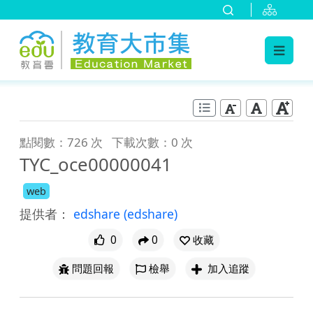
:::
跳到主要內容
:::
點閱數：726 次
下載次數：0 次
TYC_oce00000041
web
提供者：
edshare
(edshare)
0
0
收藏
問題回報
檢舉
加入追蹤