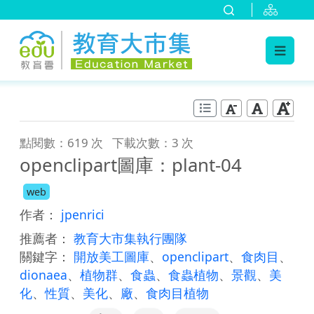
:::
跳到主要內容
:::
點閱數：619 次
下載次數：3 次
openclipart圖庫：plant-04
web
作者：
jpenrici
推薦者：
教育大市集執行團隊
關鍵字：
開放美工圖庫
、
openclipart
、
食肉目
、
dionaea
、
植物群
、
食蟲
、
食蟲植物
、
景觀
、
美
化
、
性質
、
美化
、
廠
、
食肉目植物