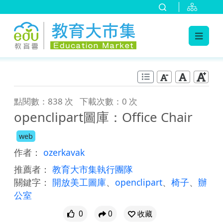
:::
跳到主要內容
:::
點閱數：838 次
下載次數：0 次
openclipart圖庫：Office Chair
web
作者：
ozerkavak
推薦者：
教育大市集執行團隊
關鍵字：
開放美工圖庫
、
openclipart
、
椅子
、
辦
公室
0
0
收藏