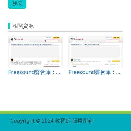
發表
相關資源
Freesound聲音庫：20140212 - Chiang Rai early morning mountains.wav
Freesound聲音庫：Cup Of Water (Ambient).wav
:::
Copyright © 2024 教育部 版權所有
ED27030007-003