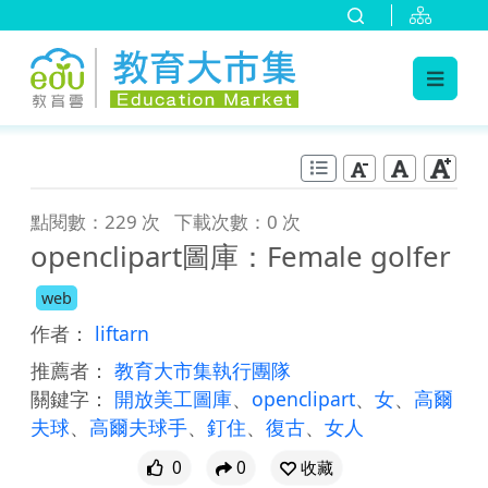
:::
跳到主要內容
:::
點閱數：229 次
下載次數：0 次
openclipart圖庫：Female golfer
web
作者：
liftarn
推薦者：
教育大市集執行團隊
關鍵字：
開放美工圖庫
、
openclipart
、
女
、
高爾
夫球
、
高爾夫球手
、
釘住
、
復古
、
女人
0
0
收藏