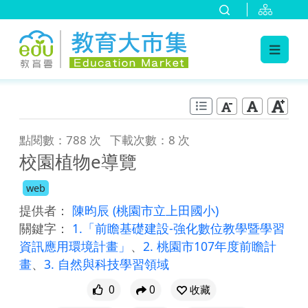
:::
跳到主要內容
:::
點閱數：788 次
下載次數：8 次
校園植物e導覽
web
提供者：
陳昀辰
(桃園市立上田國小)
關鍵字：
1.「前瞻基礎建設-強化數位教學暨學習
資訊應用環境計畫」
、
2. 桃園市107年度前瞻計
畫
、
3. 自然與科技學習領域
0
0
收藏