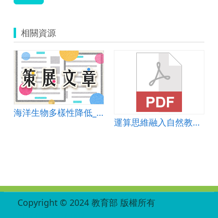
相關資源
加型
海洋生物多樣性降低_單元學習單
運算思維融入自然教材-防疫送餐機器人
:::
Copyright © 2024 教育部 版權所有
ED27030007-002