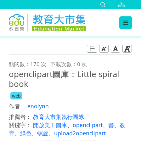
:::
跳到主要內容
:::
點閱數：170 次
下載次數：0 次
openclipart圖庫：Little spiral
book
web
作者：
enolynn
推薦者：
教育大市集執行團隊
關鍵字：
開放美工圖庫
、
openclipart
、
書
、
教
育
、
綠色
、
螺旋
、
upload2openclipart